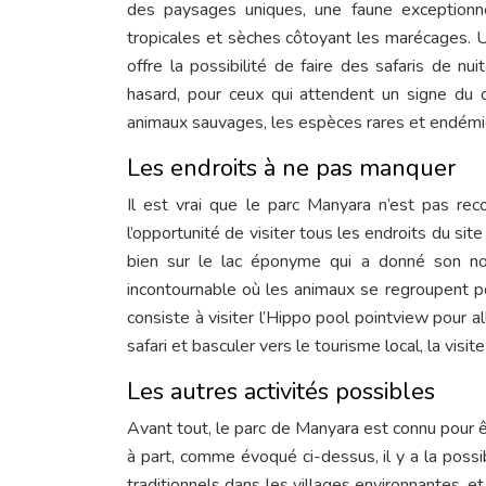
des paysages uniques, une faune exceptionne
tropicales et sèches côtoyant les marécages. Un
offre la possibilité de faire des safaris de n
hasard, pour ceux qui attendent un signe du d
animaux sauvages, les espèces rares et endémiq
Les endroits à ne pas manquer
Il est vrai que le parc Manyara n’est pas re
l’opportunité de visiter tous les endroits du sit
bien sur le lac éponyme qui a donné son no
incontournable où les animaux se regroupent pou
consiste à visiter l’Hippo pool pointview pour a
safari et basculer vers le tourisme local, la vi
Les autres activités possibles
Avant tout, le parc de Manyara est connu pour êtr
à part, comme évoqué ci-dessus, il y a la possi
traditionnels dans les villages environnantes, e