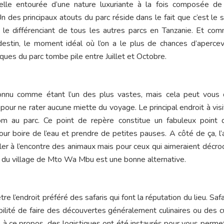
lle entourée d’une nature luxuriante à la fois composée de
 des principaux atouts du parc réside dans le fait que c’est le s
uit le différenciant de tous les autres parcs en Tanzanie. Et co
estin, le moment idéal où l’on a le plus de chances d’apercev
ues du parc tombe pile entre Juillet et Octobre.
connu comme étant l’un des plus vastes, mais cela peut vous
e pour ne rater aucune miette du voyage. Le principal endroit à visi
m au parc. Ce point de repère constitue un fabuleux point 
r boire de l’eau et prendre de petites pauses. A côté de ça, l’a
ller à l’encontre des animaux mais pour ceux qui aimeraient décro
site du village de Mto Wa Mbu est une bonne alternative.
e l’endroit préféré des safaris qui font la réputation du lieu. Safa
bilité de faire des découvertes généralement culinaires ou des c
t, à ce propos, des logistiques ont été instaurés pour vous perme