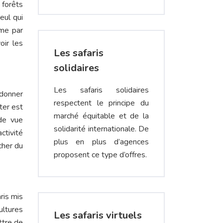
 forêts
eul qui
mme par
oir les
Les safaris
solidaires
Les safaris solidaires
 donner
respectent le principe du
ter est
marché équitable et de la
de vue
solidarité internationale. De
ctivité
plus en plus d’agences
cher du
proposent ce type d’offres.
ris mis
ultures
Les safaris virtuels
ttre de